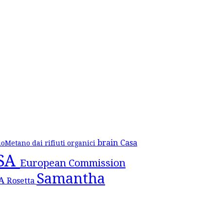
brain
Casa
ioMetano dai rifiuti organici
SA
European Commission
Samantha
SA
Rosetta