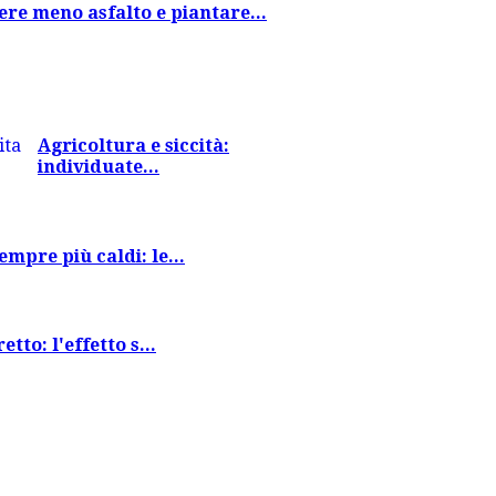
re meno asfalto e piantare...
Agricoltura e siccità:
individuate...
empre più caldi: le...
tto: l'effetto s...