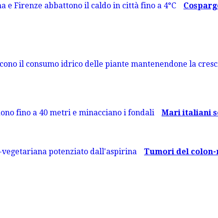
Cosparge
Mari italiani s
Tumori del colon-re