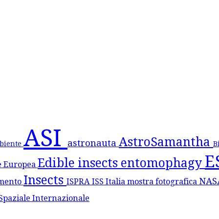
ASI
AstroSamantha
astronauta
biente
B
E
Edible insects
entomophagy
e Europea
Insects
NA
mento
ISPRA
ISS
Italia
mostra fotografica
Spaziale Internazionale